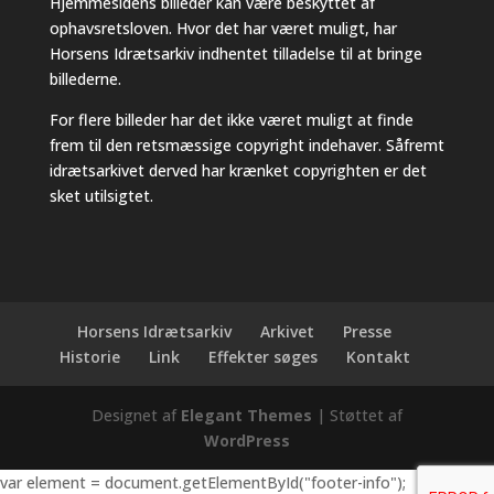
Hjemmesidens billeder kan være beskyttet af
ophavsretsloven. Hvor det har været muligt, har
Horsens Idrætsarkiv indhentet tilladelse til at bringe
billederne.
For flere billeder har det ikke været muligt at finde
frem til den retsmæssige copyright indehaver. Såfremt
idrætsarkivet derved har krænket copyrighten er det
sket utilsigtet.
Horsens Idrætsarkiv
Arkivet
Presse
Historie
Link
Effekter søges
Kontakt
Designet af
Elegant Themes
| Støttet af
WordPress
var element = document.getElementById("footer-info");