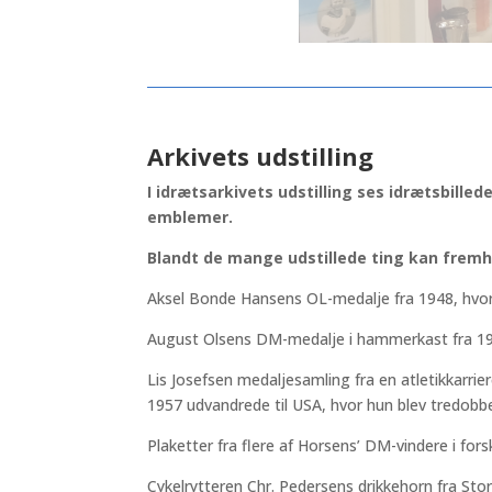
Arkivets udstilling
I idrætsarkivets udstilling ses idrætsbille
emblemer.
Blandt de mange udstillede ting kan frem
Aksel Bonde Hansens OL-medalje fra 1948, hvor
August Olsens DM-medalje i hammerkast fra 19
Lis Josefsen medaljesamling fra en atletikkarri
1957 udvandrede til USA, hvor hun blev tredobb
Plaketter fra flere af Horsens’ DM-vindere i fors
Cykelrytteren Chr. Pedersens drikkehorn fra S