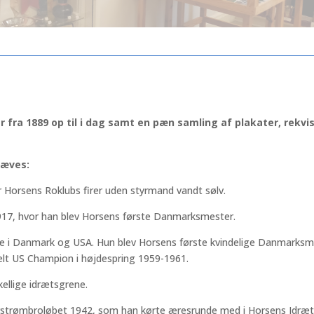
der fra 1889 op til i dag samt en pæn samling af plakater, re
hæves:
 Horsens Roklubs firer uden styrmand vandt sølv.
17, hvor han blev Horsens første Danmarksmester.
ere i Danmark og USA. Hun blev Horsens første kvindelige Danmarksmes
elt US Champion i højdespring 1959-1961.
kellige idrætsgrene.
torstrømbroløbet 1942, som han kørte æresrunde med i Horsens Idræ