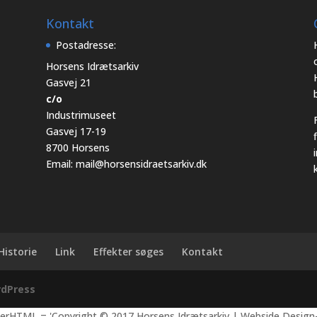
Kontakt
Postadresse:
Horsens Idrætsarkiv
Gasvej 21
c/o
Industrimuseet
Gasvej 17-19
8700 Horsens
Email:
mail@horsensidraetsarkiv.dk
Historie
Link
Effekter søges
Kontakt
dPress
nerHTML = 'Copyright © 2017 Horsens Idrætsarkiv | Webside Design