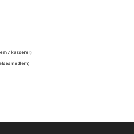
lem / kasserer)
yrelsesmedlem)