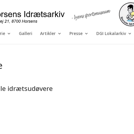
rie
Galleri
Artikler
Presse
DGI Lokalarkiv
e
mle idrætsudøvere