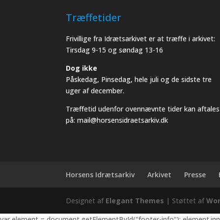
Træffetider
Frivillige fra Idrætsarkivet er at træffe i arkivet:
Tirsdag 9-15 og søndag 13-16
Dog ikke
Påskedag, Pinsedag, hele juli og de sidste tre
uger af december.
Træffetid udenfor ovennævnte tider kan aftales
på: mail@horsensidraetsarkiv.dk
Horsens Idrætsarkiv
Arkivet
Presse
Designet af
Elegant Themes
| Støttet af
Wor
var element = document.getElementById("footer-info"); element.in