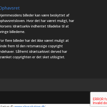
Ophavsret
Hjemmesidens billeder kan være beskyttet af
ophavsretsloven. Hvor det har været muligt, har
Horsens Idrætsarkiv indhentet tilladelse til at
bringe billederne.
For flere billeder har det ikke været muligt at
finde frem til den retsmæssige copyright
indehaver. Såfremt idrætsarkivet derved har
krænket copyrighten er det sket utilsigtet.
-Setup ©
www.skysolution.dk
'