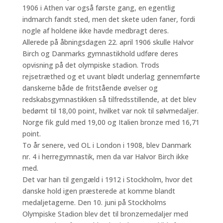
1906 i Athen var også første gang, en egentlig
indmarch fandt sted, men det skete uden faner, fordi
nogle af holdene ikke havde medbragt deres.
Allerede på åbningsdagen 22. april 1906 skulle Halvor
Birch og Danmarks gymnastikhold udføre deres
opvisning på det olympiske stadion. Trods
rejsetræthed og et uvant blødt underlag gennemførte
danskerne både de fritstående øvelser og
redskabsgymnastikken så tilfredsstillende, at det blev
bedømt til 18,00 point, hvilket var nok til sølvmedaljer.
Norge fik guld med 19,00 og Italien bronze med 16,71
point.
To år senere, ved OL i London i 1908, blev Danmark
nr. 4 i herregymnastik, men da var Halvor Birch ikke
med.
Det var han til gengæld i 1912 i Stockholm, hvor det
danske hold igen præsterede at komme blandt
medaljetagerne. Den 10. juni på Stockholms
Olympiske Stadion blev det til bronzemedaljer med