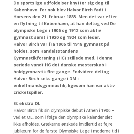
De sportslige udfoldelser knytter sig dog til
København. For nok blev Halvor Birch født i
Horsens den 21. februar 1885. Men det var efter
en flytning til København, at han deltog ved De
olympiske Lege i 1906 og 1912 som aktiv
gymnast samt i 1920 og 1924 som leder.
Halvor Birch var fra 1906 til 1918 gymnast på
holdet, som Handelsstandens
Gymnastikforening (HG) stillede med. I denne
periode vandt HG det danske mesterskab i
holdgymnastik fire gange. Endvidere deltog
Halvor Birch seks gange i DM i
enkeltmandsgymnastik, ligesom han var aktiv
cricketspiller.
Et ekstra OL
Halvor Birch fik sin olympiske debut i Athen i 1906 –
ved et OL, som i følge den olympiske kalender slet
ikke afholdes. Grækerne ønskede imidlertid at fejre
jubilæum for de første Olympiske Lege i moderne tid i