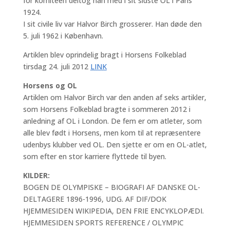
for komiteen deltog han med i sit sidste OL i Paris
1924.
I sit civile liv var Halvor Birch grosserer. Han døde den
5. juli 1962 i København.
Artiklen blev oprindelig bragt i Horsens Folkeblad
tirsdag 24. juli 2012
LINK
Horsens og OL
Artiklen om Halvor Birch var den anden af seks artikler,
som Horsens Folkeblad bragte i sommeren 2012 i
anledning af OL i London. De fem er om atleter, som
alle blev født i Horsens, men kom til at repræsentere
udenbys klubber ved OL. Den sjette er om en OL-atlet,
som efter en stor karriere flyttede til byen.
KILDER:
BOGEN DE OLYMPISKE – BIOGRAFI AF DANSKE OL-
DELTAGERE 1896-1996, UDG. AF DIF/DOK
HJEMMESIDEN WIKIPEDIA, DEN FRIE ENCYKLOPÆDI.
HJEMMESIDEN SPORTS REFERENCE / OLYMPIC