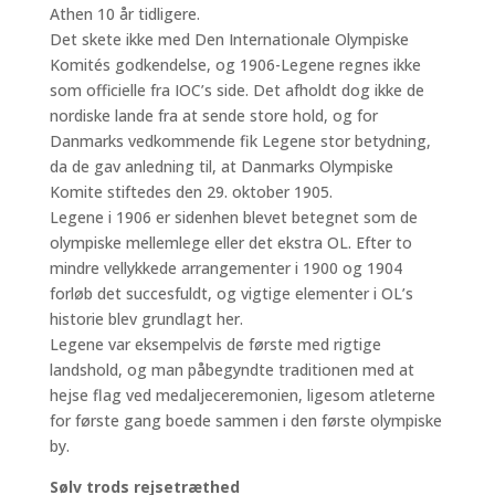
Athen 10 år tidligere.
Det skete ikke med Den Internationale Olympiske
Komités godkendelse, og 1906-Legene regnes ikke
som officielle fra IOC’s side. Det afholdt dog ikke de
nordiske lande fra at sende store hold, og for
Danmarks vedkommende fik Legene stor betydning,
da de gav anledning til, at Danmarks Olympiske
Komite stiftedes den 29. oktober 1905.
Legene i 1906 er sidenhen blevet betegnet som de
olympiske mellemlege eller det ekstra OL. Efter to
mindre vellykkede arrangementer i 1900 og 1904
forløb det succesfuldt, og vigtige elementer i OL’s
historie blev grundlagt her.
Legene var eksempelvis de første med rigtige
landshold, og man påbegyndte traditionen med at
hejse flag ved medaljeceremonien, ligesom atleterne
for første gang boede sammen i den første olympiske
by.
Sølv trods rejsetræthed